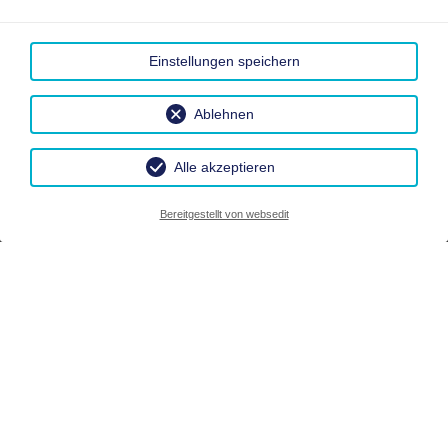
Einstellungen speichern
Ablehnen
Alle akzeptieren
Bereitgestellt von websedit
Urlaub– natürlich genießen
und klimaneutral
übernachten
Unser Gästehaus mit 6 Ferienwohnungen
befindet sich